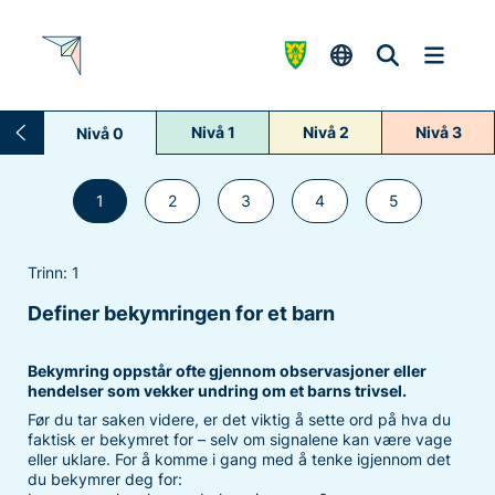
Nivå 1
Nivå 2
Nivå 3
Nivå 0
1
2
3
4
5
Trinn: 1
Definer bekymringen for et barn
Bekymring oppstår ofte gjennom observasjoner eller
hendelser som vekker undring om et barns trivsel.
Før du tar saken videre, er det viktig å sette ord på hva du
faktisk er bekymret for – selv om signalene kan være vage
eller uklare. For å komme i gang med å tenke igjennom det
du bekymrer deg for: