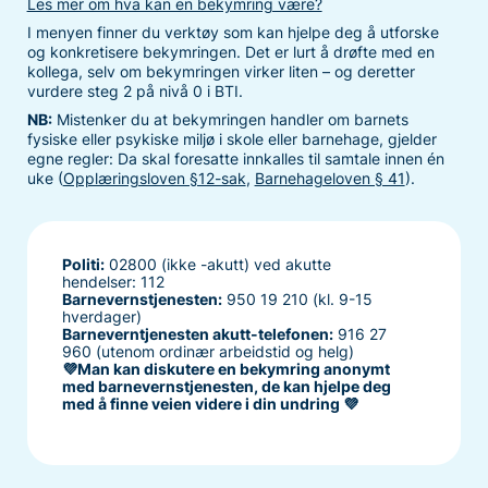
Les mer om hva kan en bekymring være?
I menyen finner du verktøy som kan hjelpe deg å utforske
og konkretisere bekymringen. Det er lurt å drøfte med en
kollega, selv om bekymringen virker liten – og deretter
vurdere steg 2 på nivå 0 i BTI.
NB:
Mistenker du at bekymringen handler om barnets
fysiske eller psykiske miljø i skole eller barnehage, gjelder
egne regler: Da skal foresatte innkalles til samtale innen én
uke (
Opplæringsloven §12-sak
,
Barnehageloven § 41
).
Politi:
02800 (ikke -akutt) ved akutte
hendelser: 112
Barnevernstjenesten:
950 19 210 (kl. 9-15
hverdager)
Barneverntjenesten akutt-telefonen:
916 27
960 (utenom ordinær arbeidstid og helg)
💜Man kan diskutere en bekymring anonymt
med barnevernstjenesten, de kan hjelpe deg
med å finne veien videre i din undring 💜